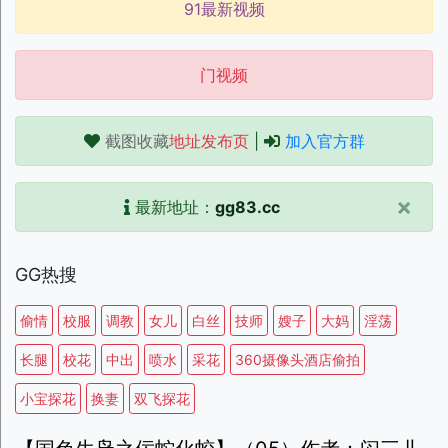
91最新视频
门视频
截图收藏
地址发布页
|
加入官方群
×
最新地址：
gg83.cc
GG热搜
偷情
校服
调教
女儿
白丝
技师
嫂子
大妈
淫荡
长腿
校花
中出
喷水
采花
360摄像头酒店偷拍
小宝探花
换妻
双飞探花